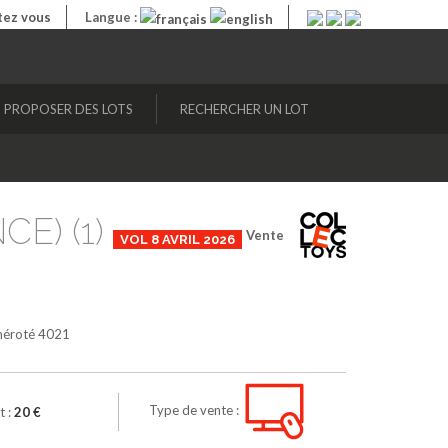
ez vous
Langue :
PROPOSER DES LOTS
RECHERCHER UN LOT
CE) (1)
Vente
VOL 8 AVRIL 2026
numéroté 4021
Type de vente :
t :
20 €