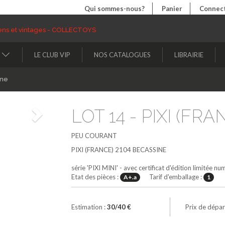
Qui sommes-nous?
Panier
Connect
LE CLUB VIP
NOS CATALOGUES
LIBRAIRIE
ine
LOT 14 - PIXI (FRAN
Suivant
PEU COURANT
PIXI (FRANCE)
2104
BECASSINE
série 'PIXI MINI' - avec certificat d'édition limitée 
Etat des pièces :
Tarif d'emballage :
A+.a
1
Estimation :
30/40 €
Prix de dépar