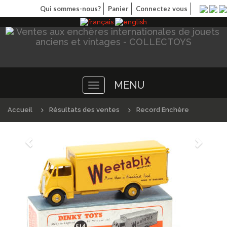
Qui sommes-nous?
Panier
Connectez vous
MENU
Toggle
navigation
Accueil
Résultats des ventes
Record Enchère
Précédént
Suivan