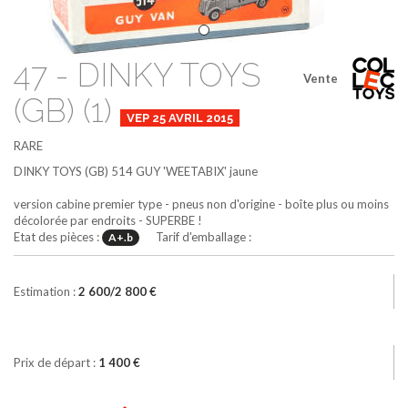
47 - DINKY TOYS
Vente
(GB) (1)
VEP 25 AVRIL 2015
RARE
DINKY TOYS (GB)
514
GUY 'WEETABIX'
jaune
version cabine premier type - pneus non d'origine - boîte plus ou moins
décolorée par endroits - SUPERBE !
Etat des pièces :
Tarif d'emballage :
A+.b
Estimation :
2 600/2 800 €
Prix de départ :
1 400 €