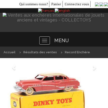
Qui sommes-nous?
Panier
Connectez vous
MENU
Toggle
navigation
Accueil
Résultats des ventes
Record Enchère
Précédént
Suivan