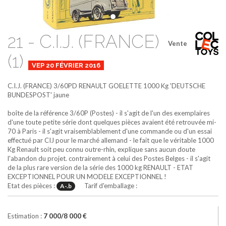
21 - C.I.J. (FRANCE)
Vente
(1)
VEP 20 FÉVRIER 2016
C.I.J. (FRANCE)
3/60PD
RENAULT GOELETTE 1000 Kg 'DEUTSCHE
BUNDESPOST'
jaune
boîte de la référence 3/60P (Postes) - il s'agit de l'un des exemplaires
d'une toute petite série dont quelques pièces avaient été retrouvée mi-
70 à Paris - il s'agit vraisemblablement d'une commande ou d'un essai
effectué par CIJ pour le marché allemand - le fait que le véritable 1000
Kg Renault soit peu connu outre-rhin, explique sans aucun doute
l'abandon du projet. contrairement à celui des Postes Belges - il s'agit
de la plus rare version de la série des 1000 kg RENAULT - ETAT
EXCEPTIONNEL POUR UN MODELE EXCEPTIONNEL !
Etat des pièces :
Tarif d'emballage :
A-.b
Estimation :
7 000/8 000 €