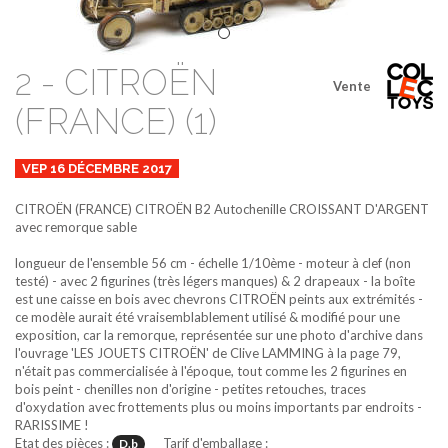
2 - CITROËN
Vente
(FRANCE) (1)
VEP 16 DÉCEMBRE 2017
CITROËN (FRANCE)
CITROËN B2 Autochenille CROISSANT D'ARGENT
avec remorque
sable
longueur de l'ensemble 56 cm - échelle 1/10ème - moteur à clef (non
testé) - avec 2 figurines (très légers manques) & 2 drapeaux - la boîte
est une caisse en bois avec chevrons CITROËN peints aux extrémités -
ce modèle aurait été vraisemblablement utilisé & modifié pour une
exposition, car la remorque, représentée sur une photo d'archive dans
l'ouvrage 'LES JOUETS CITROËN' de Clive LAMMING à la page 79,
n'était pas commercialisée à l'époque, tout comme les 2 figurines en
bois peint - chenilles non d'origine - petites retouches, traces
d'oxydation avec frottements plus ou moins importants par endroits -
RARISSIME !
Etat des pièces :
Tarif d'emballage :
D.b