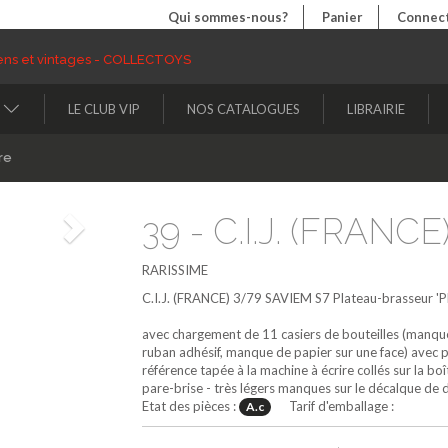
Qui sommes-nous?
Panier
Connect
LE CLUB VIP
NOS CATALOGUES
LIBRAIRIE
re
39 - C.I.J. (FRANCE)
Suivant
RARISSIME
C.I.J. (FRANCE)
3/79
SAVIEM S7 Plateau-brasseur 
avec chargement de 11 casiers de bouteilles (manque 
ruban adhésif, manque de papier sur une face) avec pa
référence tapée à la machine à écrire collés sur la 
pare-brise - très légers manques sur le décalque de 
Etat des pièces :
Tarif d'emballage :
A.c