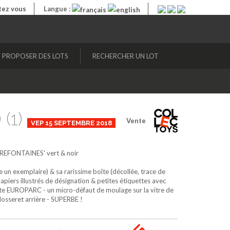
ez vous
Langue :
PROPOSER DES LOTS
RECHERCHER UN LOT
 (1)
Vente
VEP 15 SEPTEMBRE 2018
'PREFONTAINES'
vert & noir
un exemplaire) & sa rarissime boîte (décollée, trace de
piers illustrés de désignation & petites étiquettes avec
boîte EUROPARC - un micro-défaut de moulage sur la vitre de
dosseret arrière - SUPERBE !