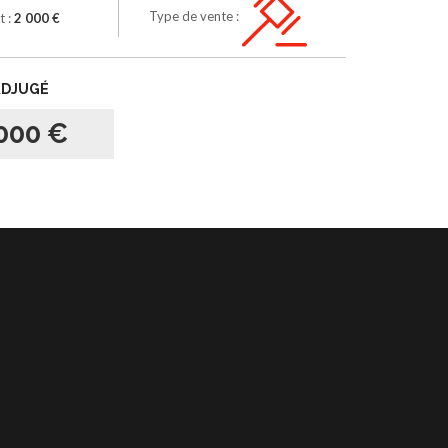
Type de vente :
t :
2 000 €
ADJUGÉ
000 €