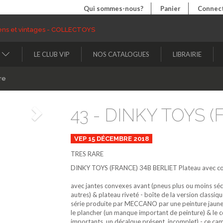
Qui sommes-nous?
Panier
Connect
LE CLUB VIP
NOS CATALOGUES
LIBRAIRIE
re
43 - DINKY TOYS (
Suivant
VEP 15 DÉCEMBRE 2018
TRES RARE
DINKY TOYS (FRANCE)
34B
BERLIET Plateau avec co
avec jantes convexes avant (pneus plus ou moins séc
autres) & plateau riveté - boîte de la version classiq
série produite par MECCANO par une peinture jaune 
le plancher (un manque important de peinture) & le c
importants, un décalque présent, incomplet) - ce ca