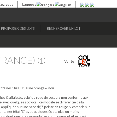
ez vous
Langue :
PROPOSER DES LOTS
RECHERCHER UN LOT
FRANCE) (1)
Vente
ntainer 'BAILLY'
jaune orangé & noir
hés & affaissés, celui de roue de secours non conforme aux
ue avec quelques accrocs - ce modèle se différencie de la
appliquée sur une base déjà peinte en rouge, y compris sur
ontainer (état 'C' avec quelques éclats plus ou moins
mion dont quelques exemplaires sont connus était exposé