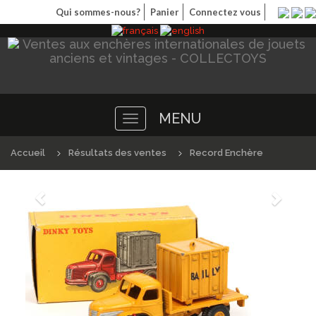
Qui sommes-nous?
Panier
Connectez vous
MENU
Toggle
navigation
Accueil
Résultats des ventes
Record Enchère
Précédént
Suivan