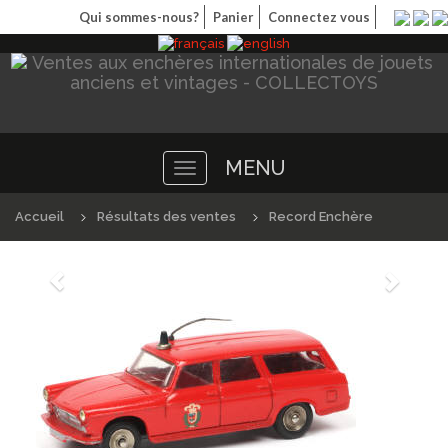
Qui sommes-nous?
Panier
Connectez vous
MENU
Toggle
navigation
Accueil
Résultats des ventes
Record Enchère
Précédént
Suivan