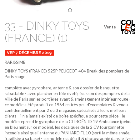
33 - DINKY TOYS
Vente
(FRANCE) (1)
VEP 7 DÉCEMBRE 2019
RARISSIME
DINKY TOYS (FRANCE)
525P
PEUGEOT 404 Break des pompiers de
Paris
rouge
complète avec gyrophare, antenne & son dossier de banquette
rabattable - avec plancher en tôle riveté, écusson des pompiers de la
Ville de Paris sur les portières avant & aménagement intérieur rouge -
ce modèle a été produit en 1964 en très peu d'exemplaires & vendu
confidentiellement par 2 ou 3 magasins spécialisés à leurs meilleurs
clients - il n'a jamais existé de boîte spécifique pour cette pièce - le
modèle reprend le gyrophare de la CITROËN ID 19 Ambulance (peint
en bleu nuit sur ce modèle), les décalques de la 2 CV fourgonnette
incendie ainsi que l'antenne du PANHARD FL 10 (sorti la même année,
fragilisée à sa base) - ce modèle est décrit & photographié dans le livre