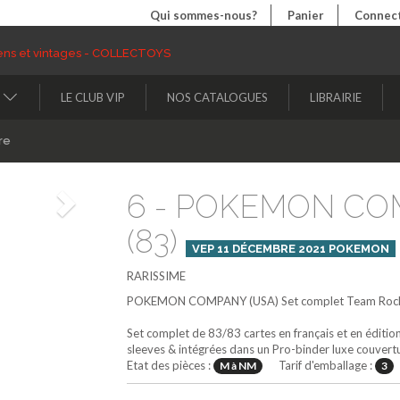
Qui sommes-nous?
Panier
Connect
LE CLUB VIP
NOS CATALOGUES
LIBRAIRIE
re
6 - POKEMON CO
Suivant
(83)
VEP 11 DÉCEMBRE 2021 POKEMON
RARISSIME
POKEMON COMPANY (USA)
Set complet
Team Roc
Set complet de 83/83 cartes en français et en édition
sleeves & intégrées dans un Pro-binder luxe couve
Etat des pièces :
Tarif d'emballage :
M à NM
3