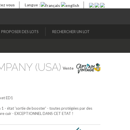
ez vous
Langue :
PROPOSER DES LOTS
RECHERCHER UN LOT
MPANY (USA)
Vente
ket ED1
 1 - état 'sortie de booster' - toutes protégées par des
rture cuir - EXCEPTIONNEL DANS CET ETAT !