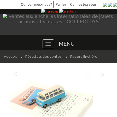
Qui sommes-nous?
Panier
Connectez vous
MENU
Toggle
navigation
Accueil
Résultats des ventes
Record Enchère
Précédént
Suivan