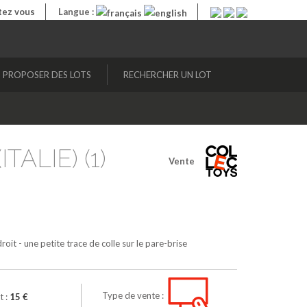
ez vous
Langue :
PROPOSER DES LOTS
RECHERCHER UN LOT
ITALIE) (1)
Vente
oit - une petite trace de colle sur le pare-brise
Type de vente :
t :
15 €