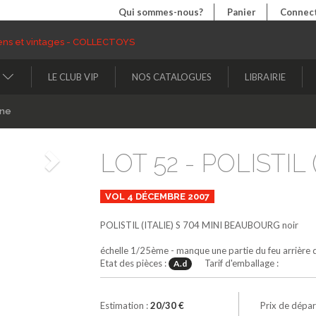
Qui sommes-nous?
Panier
Connect
LE CLUB VIP
NOS CATALOGUES
LIBRAIRIE
ine
LOT 52 - POLISTIL (
Suivant
VOL 4 DÉCEMBRE 2007
POLISTIL (ITALIE)
S 704
MINI BEAUBOURG
noir
échelle 1/25ème - manque une partie du feu arrière dr
Etat des pièces :
Tarif d'emballage :
A.d
Estimation :
20/30 €
Prix de dépar