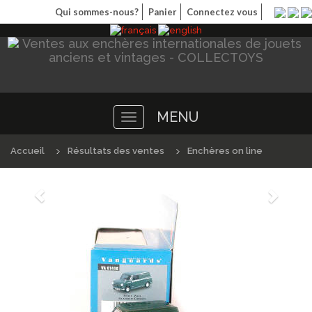
Qui sommes-nous?
Panier
Connectez vous
MENU
Toggle
navigation
Accueil
Résultats des ventes
Enchères on line
Précédént
Suivan