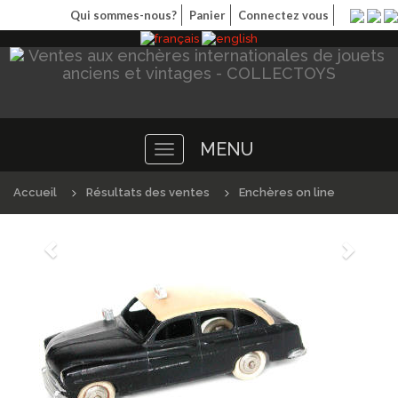
Qui sommes-nous?
Panier
Connectez vous
MENU
Toggle
navigation
Accueil
Résultats des ventes
Enchères on line
Précédént
Suivan