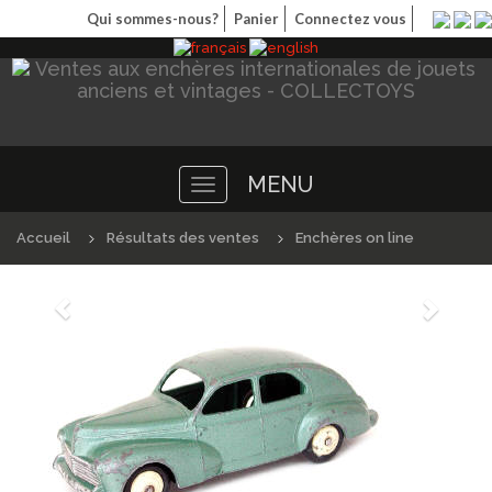
Qui sommes-nous?
Panier
Connectez vous
MENU
Toggle
navigation
Accueil
Résultats des ventes
Enchères on line
Précédént
Suivan