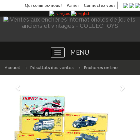
Qui sommes-nous?
Panier
Connectez vous
MENU
Toggle
navigation
Accueil
Résultats des ventes
Enchères on line
Précédént
Suivan