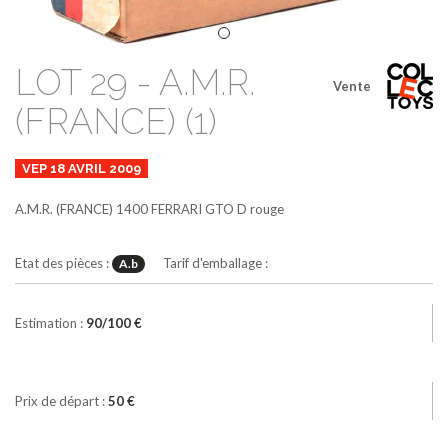
LOT 29 - A.M.R.
Vente
(FRANCE) (1)
VEP 18 AVRIL 2009
A.M.R. (FRANCE)
1400
FERRARI GTO D
rouge
Etat des pièces :
Tarif d'emballage :
A.b
Estimation :
90/100 €
Prix de départ :
50 €