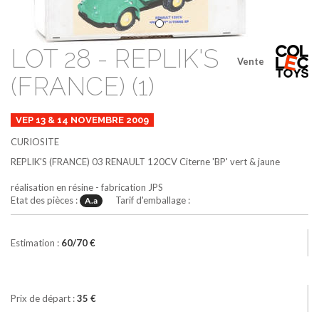
LOT 28 - REPLIK'S
Vente
(FRANCE) (1)
VEP 13 & 14 NOVEMBRE 2009
CURIOSITE
REPLIK'S (FRANCE)
03
RENAULT 120CV Citerne 'BP'
vert & jaune
réalisation en résine - fabrication JPS
Etat des pièces :
Tarif d'emballage :
A.a
Estimation :
60/70 €
Prix de départ :
35 €