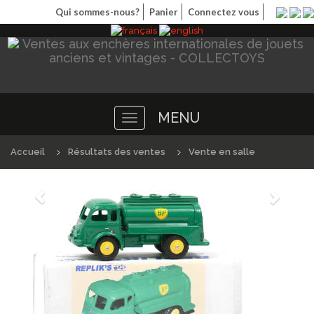
Qui sommes-nous?
Panier
Connectez vous
MENU
Toggle
navigation
Accueil
Résultats des ventes
Vente en salle
Précédént
Suivan