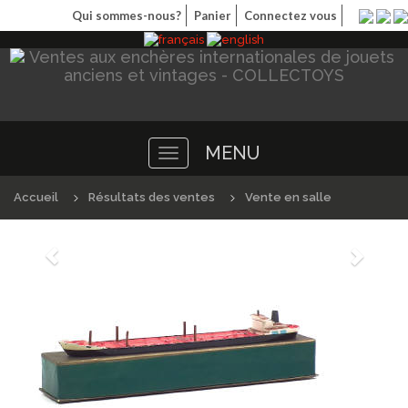
Qui sommes-nous?
Panier
Connectez vous
MENU
Toggle
navigation
Accueil
Résultats des ventes
Vente en salle
Précédént
Suivan