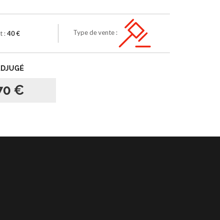
Type de vente :
t :
40 €
ADJUGÉ
70 €