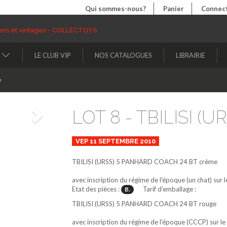
Qui sommes-nous?
Panier
Connect
LE CLUB VIP
NOS CATALOGUES
LIBRAIRIE
e
LOT 8 - TBILISI (UR
Suivant
VEP 11 SEPTEMBRE 2010
TBILISI (URSS)
5
PANHARD COACH 24 BT
crème
avec inscription du régime de l'époque (un chat) sur 
Etat des pièces :
Tarif d'emballage :
B.
TBILISI (URSS)
5
PANHARD COACH 24 BT
rouge
avec inscription du régime de l'époque (CCCP) sur le