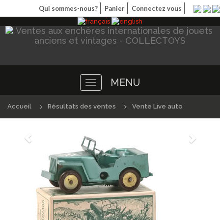
Qui sommes-nous?
Panier
Connectez vous
MENU
Toggle
navigation
Accueil
Résultats des ventes
Vente Live auto
Précédént
Suivan