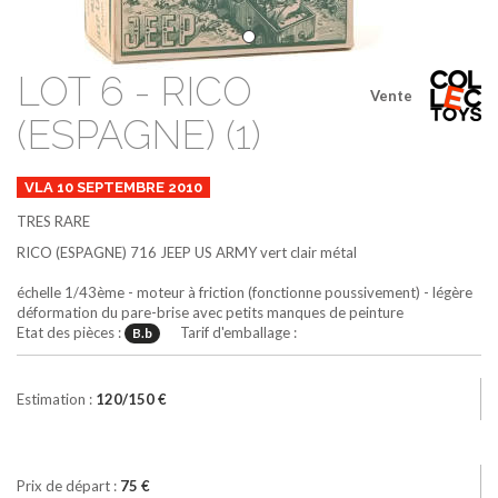
LOT 6 - RICO
Vente
(ESPAGNE) (1)
VLA 10 SEPTEMBRE 2010
TRES RARE
RICO (ESPAGNE)
716
JEEP US ARMY
vert clair métal
échelle 1/43ème - moteur à friction (fonctionne poussivement) - légère
déformation du pare-brise avec petits manques de peinture
Etat des pièces :
Tarif d'emballage :
B.b
Estimation :
120/150 €
Prix de départ :
75 €