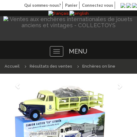
Qui sommes-nous?
Panier
Connectez vous
MENU
Toggle
navigation
Accueil
Résultats des ventes
Enchères on line
Précédént
Suivan