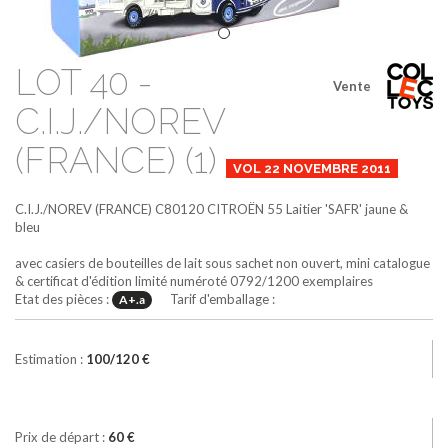
LOT 40 -
Vente
C.I.J./NOREV
(FRANCE) (1)
VOL 22 NOVEMBRE 2011
C.I.J./NOREV (FRANCE)
C80120
CITROËN 55 Laitier 'SAFR'
jaune &
bleu
avec casiers de bouteilles de lait sous sachet non ouvert, mini catalogue
& certificat d'édition limité numéroté 0792/1200 exemplaires
Etat des pièces :
Tarif d'emballage :
A+.a
Estimation :
100/120 €
Prix de départ :
60 €