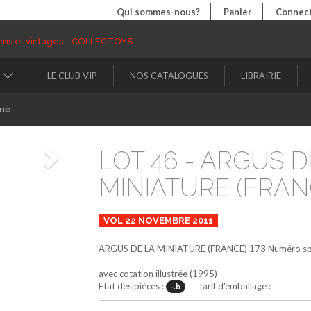
Qui sommes-nous?
Panier
Connect
LE CLUB VIP
NOS CATALOGUES
LIBRAIRIE
ine
LOT 46 - ARGUS D
Suivant
MINIATURE (FRANC
VOL 22 NOVEMBRE 2011
ARGUS DE LA MINIATURE (FRANCE)
173
Numéro sp
avec cotation illustrée (1995)
Etat des pièces :
Tarif d'emballage :
-.b