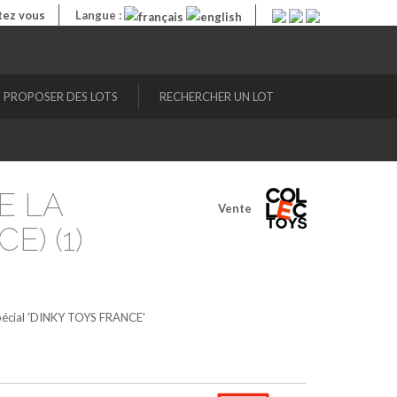
ez vous
Langue :
PROPOSER DES LOTS
RECHERCHER UN LOT
E LA
Vente
E) (1)
écial 'DINKY TOYS FRANCE'