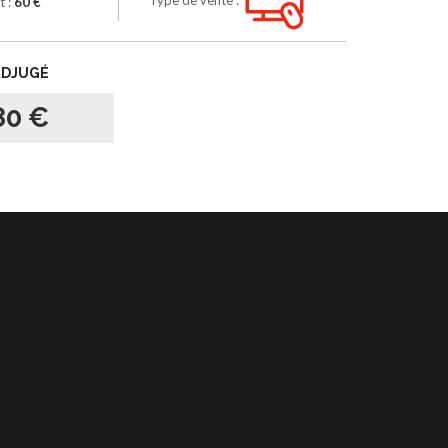
t :
60 €
ADJUGÉ
80 €