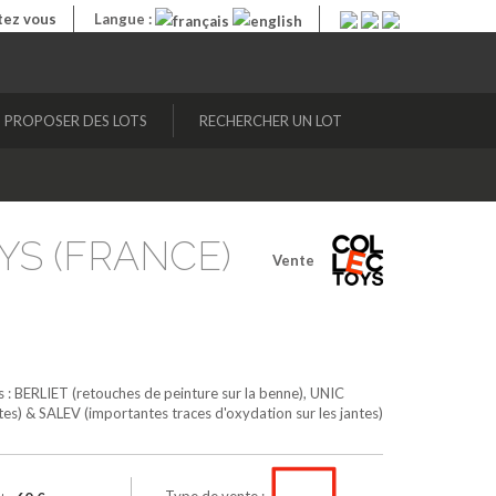
ez vous
Langue :
PROPOSER DES LOTS
RECHERCHER UN LOT
OYS (FRANCE)
Vente
es : BERLIET (retouches de peinture sur la benne), UNIC
ntes) & SALEV (importantes traces d'oxydation sur les jantes)
Type de vente :