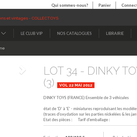
Qui sommes-nous?
Panier
Connect
LE CLUB VIP
NOS CATALOGUES
LIBRAIRIE
ine
LOT 34 - DINKY T
Suivant
(3)
VOL 22 MAI 2012
DINKY TOYS (FRANCE)
Ensemble de 3 véhicules
état de 'D' à 'E' - miniatures reproduisant les modèl
(traces d'oxydation sur les parties nickelées & les ja
Etat des pièces : Tarif d'emballage :