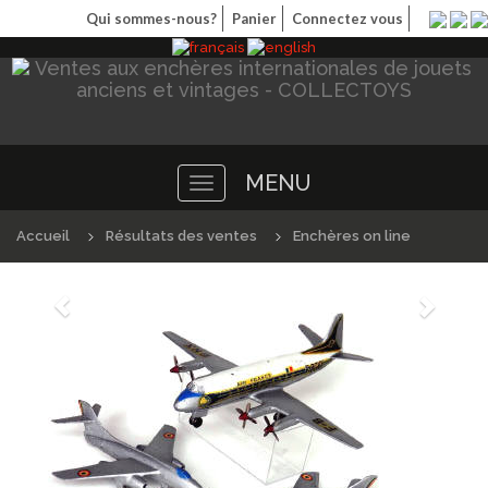
Qui sommes-nous?
Panier
Connectez vous
MENU
Toggle
navigation
Accueil
Résultats des ventes
Enchères on line
Précédént
Suivan