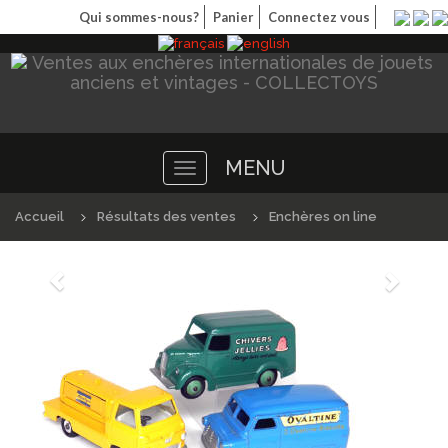
Qui sommes-nous?
Panier
Connectez vous
MENU
Toggle
navigation
Accueil
Résultats des ventes
Enchères on line
Précédént
Suivan