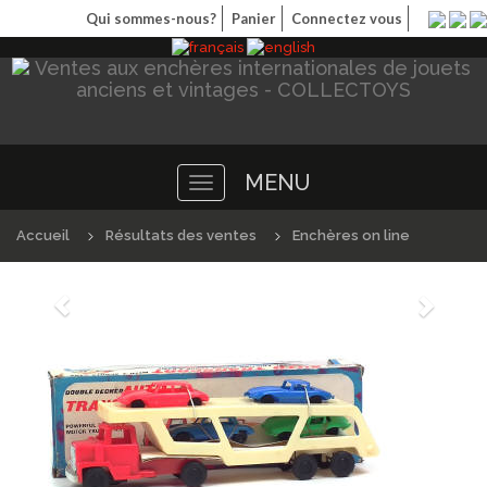
Qui sommes-nous?
Panier
Connectez vous
MENU
Toggle
navigation
Accueil
Résultats des ventes
Enchères on line
Précédént
Suivan