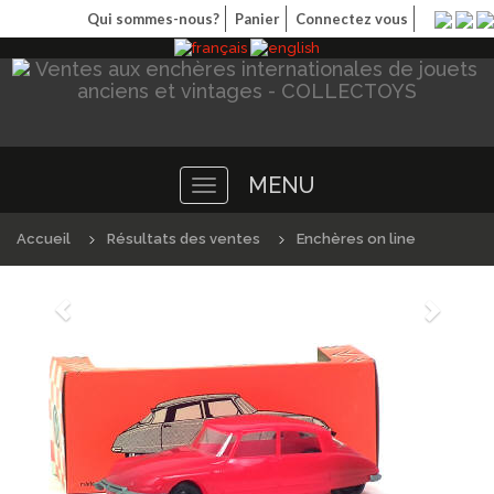
Qui sommes-nous?
Panier
Connectez vous
MENU
Toggle
navigation
Accueil
Résultats des ventes
Enchères on line
Précédént
Suivan