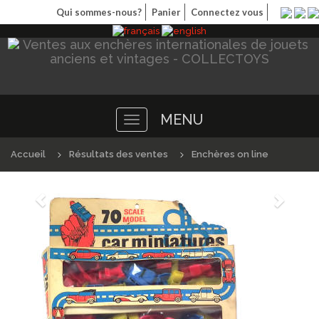
Qui sommes-nous?
Panier
Connectez vous
MENU
Toggle
navigation
Accueil
Résultats des ventes
Enchères on line
Précédént
Suivan