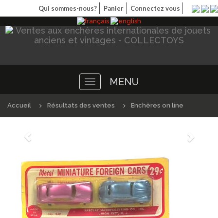
Qui sommes-nous?
Panier
Connectez vous
MENU
Toggle
navigation
Accueil
Résultats des ventes
Enchères on line
Précédént
Suivan