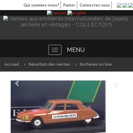
Qui sommes-nous?
Panier
Connectez vous
MENU
Toggle
navigation
Accueil
Résultats des ventes
Enchères on line
Précédént
Suivan