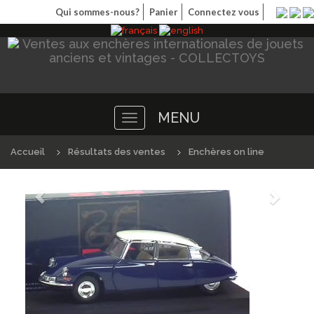
Qui sommes-nous?
Panier
Connectez vous
MENU
Toggle
navigation
Accueil
Résultats des ventes
Enchères on line
Précédént
Suivan