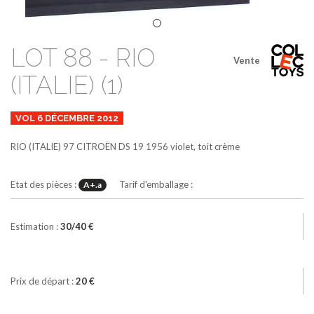
LOT 88 - RIO
Vente
(ITALIE) (1)
VOL 6 DÉCEMBRE 2012
RIO (ITALIE)
97
CITROËN DS 19 1956
violet, toit crème
Etat des pièces :
Tarif d'emballage :
A+.a
Estimation :
30/40 €
Prix de départ :
20 €