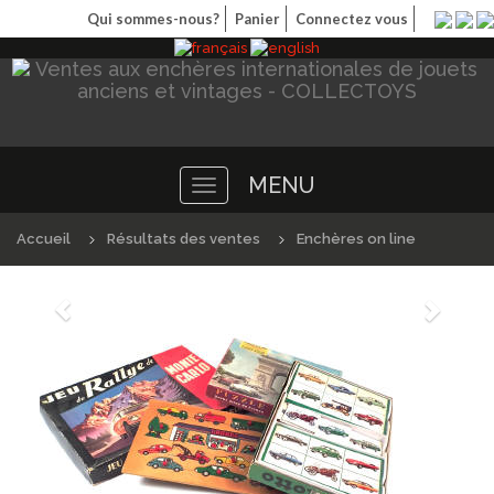
Qui sommes-nous?
Panier
Connectez vous
MENU
Toggle
navigation
Accueil
Résultats des ventes
Enchères on line
Précédént
Suivan