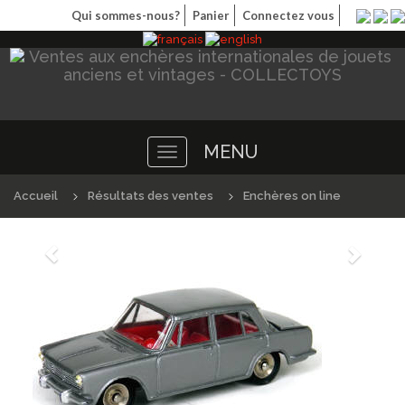
Qui sommes-nous?
Panier
Connectez vous
MENU
Toggle
navigation
Accueil
Résultats des ventes
Enchères on line
Précédént
Suivan