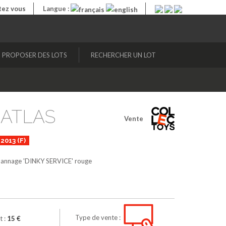
ez vous
Langue :
PROPOSER DES LOTS
RECHERCHER UN LOT
S ATLAS
Vente
2013 (F)
nnage 'DINKY SERVICE'
rouge
Type de vente :
t :
15 €