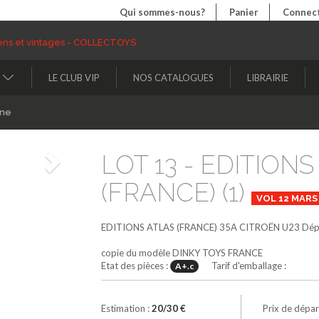
Qui sommes-nous?
Panier
Connect
LE CLUB VIP
NOS CATALOGUES
LIBRAIRIE
ine
LOT 13 - EDITION
Suivant
(FRANCE) (1)
VOL 12 MARS 
EDITIONS ATLAS (FRANCE)
35A
CITROËN U23 Dépa
copie du modèle DINKY TOYS FRANCE
Etat des pièces :
Tarif d'emballage :
A+.c
Estimation :
20/30 €
Prix de dépar