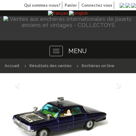
Qui sommes-nous?
Panier
Connectez vous
MENU
Toggle
navigation
Accueil
Résultats des ventes
Enchères on line
Précédént
Suivan