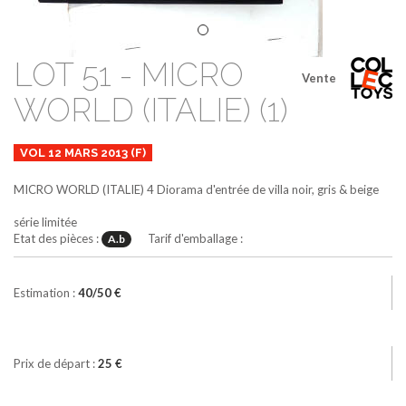
LOT 51 - MICRO
Vente
WORLD (ITALIE) (1)
VOL 12 MARS 2013 (F)
MICRO WORLD (ITALIE)
4
Diorama d'entrée de villa
noir, gris & beige
série limitée
Etat des pièces :
Tarif d'emballage :
A.b
Estimation :
40/50 €
Prix de départ :
25 €