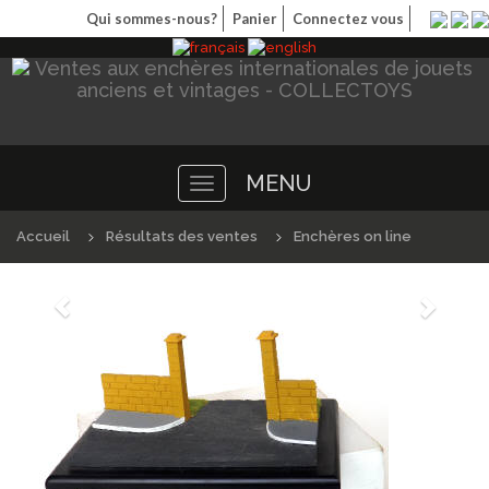
Qui sommes-nous?
Panier
Connectez vous
MENU
Toggle
navigation
Accueil
Résultats des ventes
Enchères on line
Précédént
Suivan