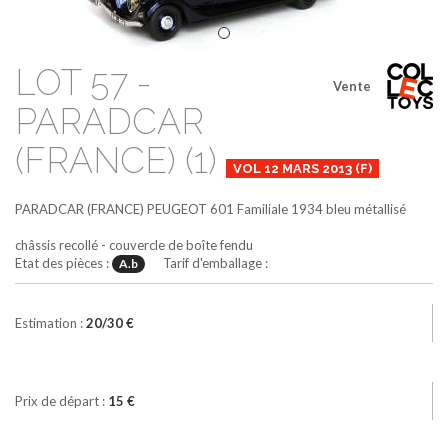
LOT 57 -
Vente
PARADCAR
(FRANCE) (1)
VOL 12 MARS 2013 (F)
PARADCAR (FRANCE)
PEUGEOT 601 Familiale 1934
bleu métallisé
châssis recollé - couvercle de boîte fendu
Etat des pièces :
Tarif d'emballage :
A.b
Estimation :
20/30 €
Prix de départ :
15 €