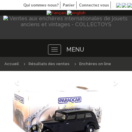
Qui sommes-nous?
Panier
Connectez vous
MENU
Toggle
navigation
Accueil
Résultats des ventes
Enchères on line
Précédént
Suivan