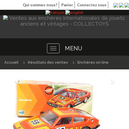
Qui sommes-nous?
Panier
Connectez vous
MENU
Toggle
navigation
Accueil
Résultats des ventes
Enchères on line
Précédént
Suivan