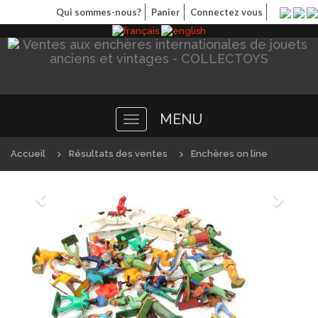
Qui sommes-nous?
Panier
Connectez vous
MENU
Toggle
navigation
Accueil
Résultats des ventes
Enchères on line
Précédént
Suivan