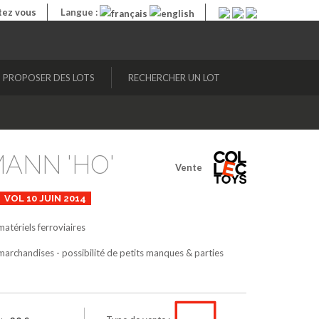
ez vous
Langue :
PROPOSER DES LOTS
RECHERCHER UN LOT
MANN 'HO'
Vente
VOL 10 JUIN 2014
atériels ferroviaires
archandises - possibilité de petits manques & parties