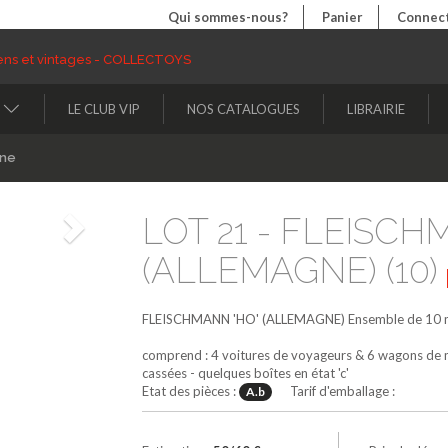
Qui sommes-nous?
Panier
Connect
LE CLUB VIP
NOS CATALOGUES
LIBRAIRIE
ine
LOT 21 - FLEISCH
Suivant
(ALLEMAGNE) (10)
FLEISCHMANN 'HO' (ALLEMAGNE)
Ensemble de 10 m
comprend : 4 voitures de voyageurs & 6 wagons de m
cassées - quelques boîtes en état 'c'
Etat des pièces :
Tarif d'emballage :
A.b