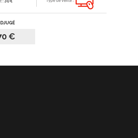
Type de vente :
t :
30 €
ADJUGÉ
70 €