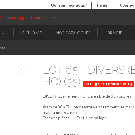
Qui sommes-nous?
Panier
Connect
LE CLUB VIP
NOS CATALOGUES
LIBRAIRIE
ine
LOT 65 - DIVERS
Suivant
HO) (35)
VOL 9 SEPTEMBRE 2014
DIVERS (Ecartement HO)
Ensemble de 35 voitures
états de 'A' à 'B' - on y retrouve notamment les mar
manquants & cassés
Etat des pièces : Tarif d'emballage :