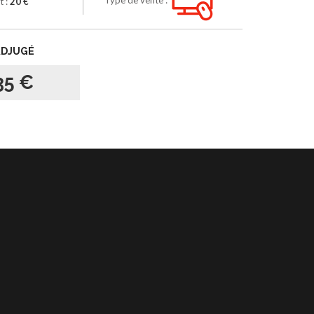
t :
20 €
ADJUGÉ
35 €