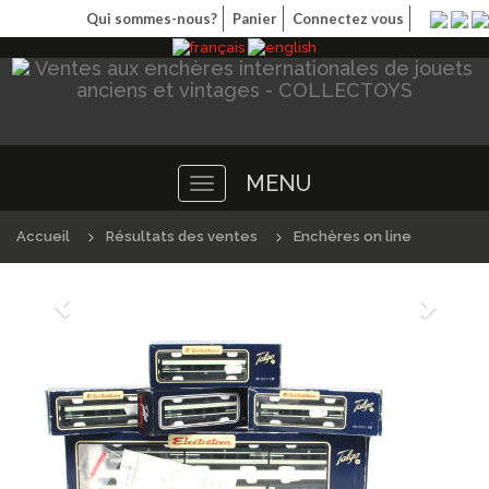
Qui sommes-nous?
Panier
Connectez vous
MENU
Toggle
navigation
Accueil
Résultats des ventes
Enchères on line
Précédént
Suivan