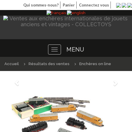
Qui sommes-nous?
Panier
Connectez vous
MENU
Toggle
navigation
Accueil
Résultats des ventes
Enchères on line
Précédént
Suivan