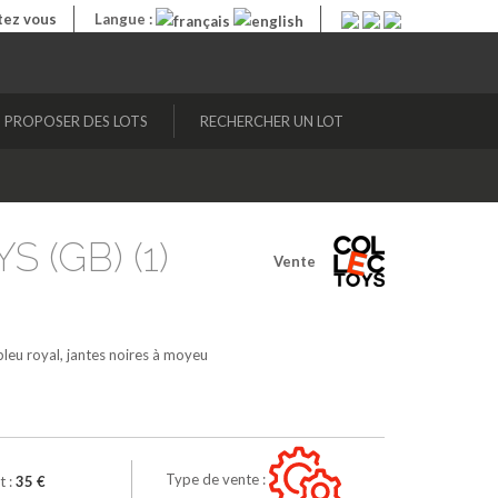
ez vous
Langue :
PROPOSER DES LOTS
RECHERCHER UN LOT
S (GB) (1)
Vente
bleu royal, jantes noires à moyeu
Type de vente :
t :
35 €