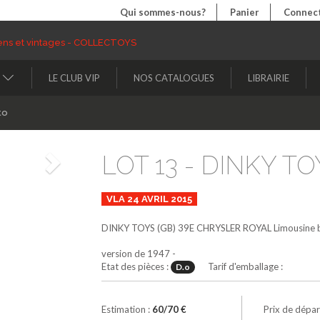
Qui sommes-nous?
Panier
Connect
LE CLUB VIP
NOS CATALOGUES
LIBRAIRIE
to
LOT 13 - DINKY TOY
Suivant
VLA 24 AVRIL 2015
DINKY TOYS (GB)
39E
CHRYSLER ROYAL Limousine
version de 1947 -
Etat des pièces :
Tarif d'emballage :
D.o
Estimation :
60/70 €
Prix de dépar