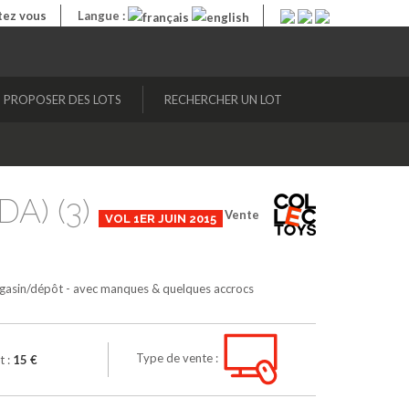
ez vous
Langue :
PROPOSER DES LOTS
RECHERCHER UN LOT
RDA) (3)
Vente
VOL 1ER JUIN 2015
magasin/dépôt - avec manques & quelques accrocs
Type de vente :
t :
15 €