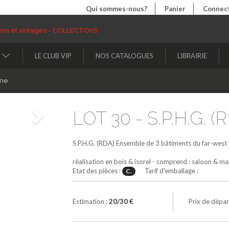
Qui sommes-nous?
Panier
Connect
LE CLUB VIP
NOS CATALOGUES
LIBRAIRIE
ine
LOT 30 - S.P.H.G. (
Suivant
S.P.H.G. (RDA)
Ensemble de 3 bâtiments du far-west
réalisation en bois & isorel - comprend : saloon & 
Etat des pièces :
Tarif d'emballage :
C.
Estimation :
20/30 €
Prix de dépar