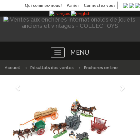
Qui sommes-nous?
Panier
Connectez vous
MENU
Toggle
navigation
Accueil
Résultats des ventes
Enchères on line
Précédént
Suivan