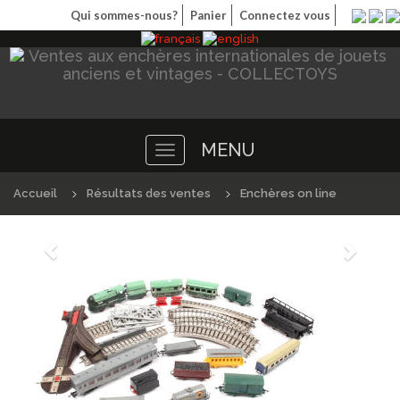
Qui sommes-nous?
Panier
Connectez vous
MENU
Toggle
navigation
Accueil
Résultats des ventes
Enchères on line
Précédént
Suivan