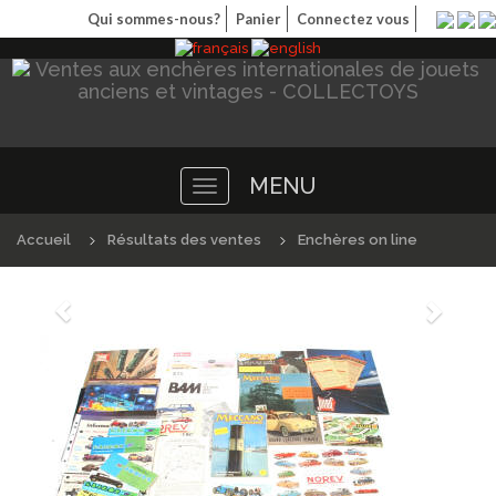
Qui sommes-nous?
Panier
Connectez vous
MENU
Toggle
navigation
Accueil
Résultats des ventes
Enchères on line
Précédént
Suivan