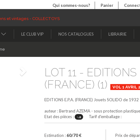
Qui sommes-nous?
Panier
Connect
LE CLUB VIP
NOS CATALOGUES
LIBRAIRIE
ine
LOT 11 - EDITIONS E
Suivant
(FRANCE) (1)
VOL 1 AVRIL 
EDITIONS E.P.A. (FRANCE)
Jouets SOLIDO de 1932 
auteur : Bertrand AZEMA - sous protection plastiqu
Etat des pièces :
Tarif d'emballage :
-.a
Estimation :
60/70 €
Prix de dépar