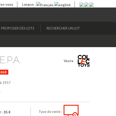
ez vous
Langue :
PROPOSER DES LOTS
RECHERCHER UN LOT
.P.A.
Vente
2016
à 1957
e
Type de vente :
t :
35 €